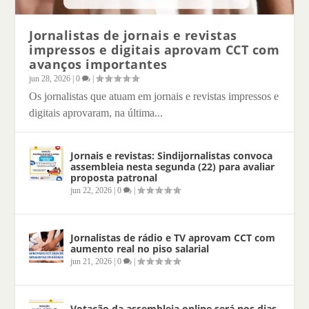
Jornalistas de jornais e revistas
Jornalistas de jornais e revistas impressos
Jornais e revistas: Sindijornalistas convoca
Jornalistas de rádio e TV aprovam CCT com
Votação da assembleia online será nos
Sindijornalistas manifesta pesar pelo
FENAJ e ABI ingressam no STF contra lei
impressos e digitais aprovam CCT com
e digi...
assem...
aumento ...
dias 18 e 19...
falecimento ...
que cria p...
avanços importantes
jun 28, 2026
|
0
|
Os jornalistas que atuam em jornais e revistas impressos e
digitais aprovaram, na última...
Jornais e revistas: Sindijornalistas convoca
assembleia nesta segunda (22) para avaliar
proposta patronal
jun 22, 2026
|
0
|
Jornalistas de rádio e TV aprovam CCT com
aumento real no piso salarial
jun 21, 2026
|
0
|
Votação da assembleia online será nos dias