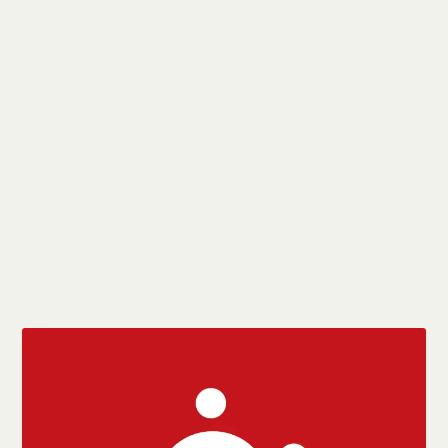
Campanha salarial 2025: tem início a
negociação das cláusulas econômicas
por
sindicato
|
jun 13, 2025
|
Notícias
|
0
|
A terceira rodada de negociação da Campanha
Salarial 2025/2026 com o Sindicato das
Empresas de Rádio e Televisão do Estado do
Espírito Santo (Sertes) marcou o início das
negociações das cláusulas econômicas.
CONSULTE MAIS INFORMAÇÃO