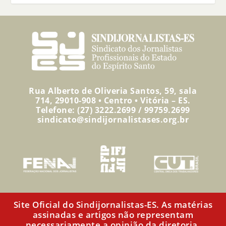
Rua Alberto de Oliveria Santos, 59, sala
714, 29010-908 • Centro • Vitória – ES.
Telefone: (27) 3222.2699 / 99759.2699
sindicato@sindijornalistases.org.br
Site Oficial do Sindijornalistas-ES. As matérias
assinadas e artigos não representam
necessariamente a opinião da diretoria.