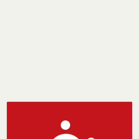
Orientações aos profissionais demitidos
da Rede Vitória
por
sindicato
|
abr 6, 2020
|
Destaque
,
Notícias
|
0
|
O Sindicato dos Jornalistas Profissionais no Espírito
Santo (Sindjornalistas/ES) orienta aos...
CONSULTE MAIS INFORMAÇÃO