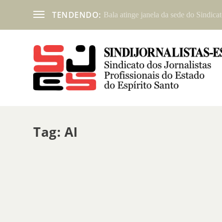
TENDENDO:
Bala atinge janela da sede do Sindicat
Tag:
AI
ASSEMBLEIA GERAL EXTRAORDINÁRIA – EL
por
sindicato
|
jul 9, 2013
|
Notícias
|
0
|
O Sindicato dos Jornalistas Profissionais no Estado do Esp
assessores de imprensa para Assembleia Geral Extraordinár