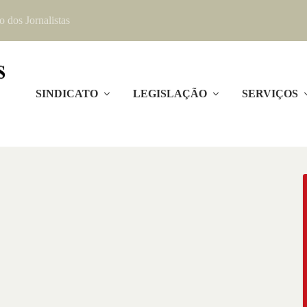
o dos Jornalistas
SINDICATO
LEGISLAÇÃO
SERVIÇOS
EIÇÃO DELEGADOS ENJAI
írito Santo – Sindijornalistas – convoca os jornalistas
ia a ser realizada no dia 15 de julho de 2013,...