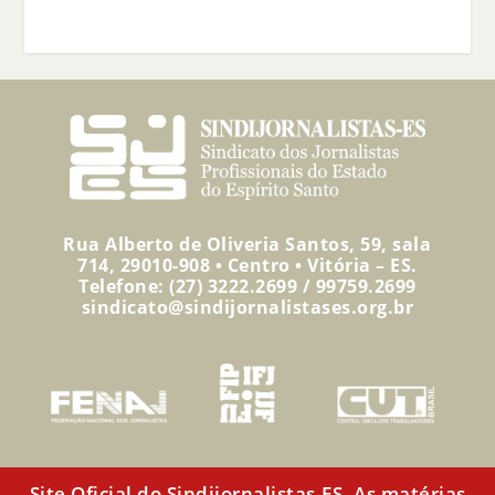
Rua Alberto de Oliveria Santos, 59, sala
714, 29010-908 • Centro • Vitória – ES.
Telefone: (27) 3222.2699 / 99759.2699
sindicato@sindijornalistases.org.br
Site Oficial do Sindijornalistas-ES. As matérias