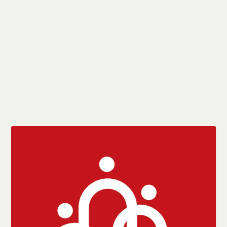
Sindijornalistas/ES repudia etarismo
contra a jornalista Suzy Faria
por
sindicato
|
nov 26, 2023
|
Notícias
|
0
|
Em defesa constante dos direitos e deveres dos jornalistas
profissionais no Espírito Santo, o...
CONSULTE MAIS INFORMAÇÃO