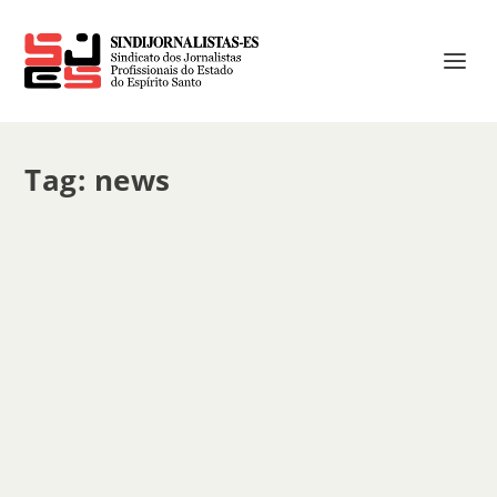
Tag:
news
Atualização Cadastral
por
sindicato
|
jul 9, 2013
|
Notícias
|
0
|
O Sindijornalistas está contactando todos os seus filiados
para a atualização cadastral. As ligações estão sendo
feitas de segunda à sábado no horário comercial. Para
agilizar o cadastro, e otimizar a nossa comunicação, se...
CONSULTE MAIS INFORMAÇÃO