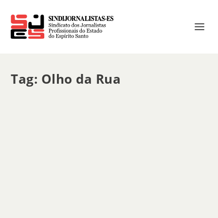
Tag:
Olho da Rua
Seminário de formação discute mídia e
machismo
por
sindicato
|
nov 28, 2012
|
Notícias
|
0
|
Os grandes meios de comunicação
costumam contribuir com a perpetuação de
diversos tipos de preconceitos, entre eles, o
machismo. Por isso, o Olho da Rua, em
parceria com o Fórum de Mulheres, realiza no
próximo...