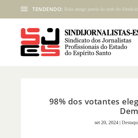
TENDENDO:
Bala atinge janela da sede do Sindicat
98% dos votantes ele
Dem
set 20, 2024
|
Destaqu