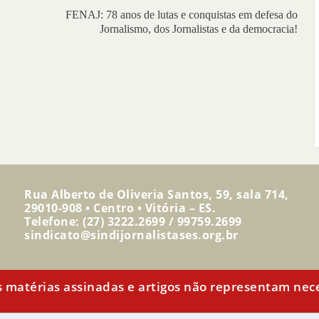
FENAJ: 78 anos de lutas e conquistas em defesa do
Jornalismo, dos Jornalistas e da democracia!
Rua Alberto de Oliveria Santos, 59, sala 714,
29010-908 • Centro • Vitória – ES.
Telefone: (27) 3222.2699 / 99759.2699
sindicato@sindijornalistases.org.br
 As matérias assinadas e artigos não representam ne