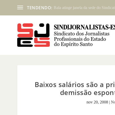
TENDENDO:
Bala atinge janela da sede do Sindicat
Baixos salários são a pr
demissão espon
nov 20, 2008
|
No