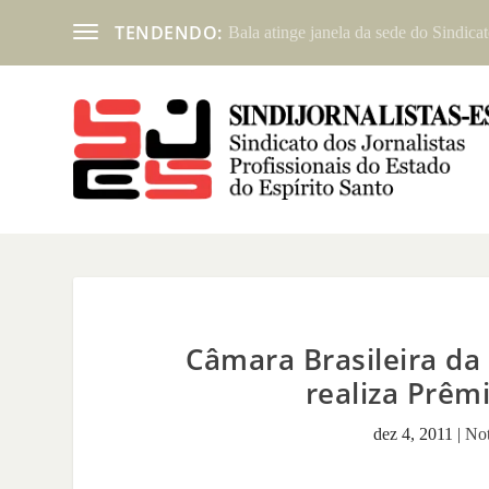
TENDENDO:
Bala atinge janela da sede do Sindicat
Câmara Brasileira da
realiza Prêm
dez 4, 2011
|
Not