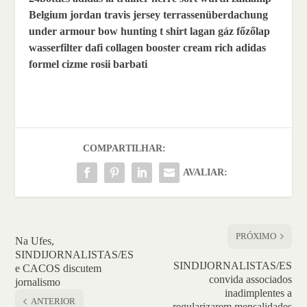
Belgium
jordan travis jersey
terrassenüberdachung
under armour bow hunting t shirt
lagan gáz főzőlap
wasserfilter dafi
collagen booster cream rich
adidas
formel
cizme rosii barbati
COMPARTILHAR:
AVALIAR:
PRÓXIMO
Na Ufes,
SINDIJORNALISTAS/ES
SINDIJORNALISTAS/ES
e CACOS discutem
convida associados
jornalismo
inadimplentes a
ANTERIOR
regularizarem mensalidades