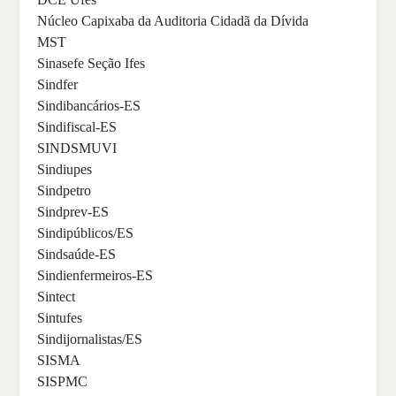
Núcleo Capixaba da Auditoria Cidadã da Dívida
MST
Sinasefe Seção Ifes
Sindfer
Sindibancários-ES
Sindifiscal-ES
SINDSMUVI
Sindiupes
Sindpetro
Sindprev-ES
Sindipúblicos/ES
Sindsaúde-ES
Sindienfermeiros-ES
Sintect
Sintufes
Sindijornalistas/ES
SISMA
SISPMC