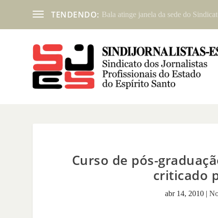
TENDENDO:
Bala atinge janela da sede do Sindicat
Curso de pós-graduaçã
criticado 
abr 14, 2010
|
No