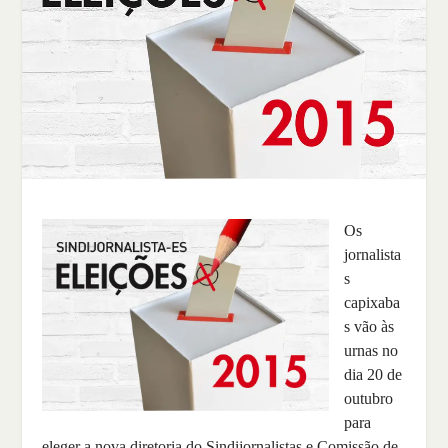
Os
jornalista
s
capixaba
s vão às
urnas no
dia 20 de
outubro
para
eleger a nova diretoria do Sindijornalistas e Comissão de