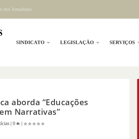
o dos Jornalistas
SINDICATO
LEGISLAÇÃO
SERVIÇOS
ica aborda “Educações
em Narrativas”
ícias
|
0
|