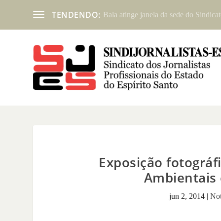
TENDENDO:
Bala atinge janela da sede do Sindicat
Exposição fotográf
Ambientais 
jun 2, 2014
|
Not