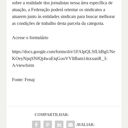
sobre a realidade dos jornalistas nessa área específica de
atuação, a Federação poderá orientar os sindicatos a
atuarem junto às entidades sindicais para buscar melhorar
as condições de trabalho desta parcela da categoria.
Acesse o formulário
https://docs.google.com/forms/d/e/1FAIpQLSfLbBgUNe
KOeyNpqSNfQj4waEiqGooVVItBam14sxxanR_3-
A/viewform
Fonte: Fenaj
COMPARTILHAR:
AVALIAR: