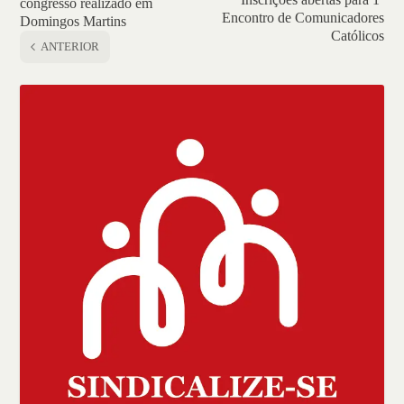
congresso realizado em
Encontro de Comunicadores
Domingos Martins
Católicos
ANTERIOR