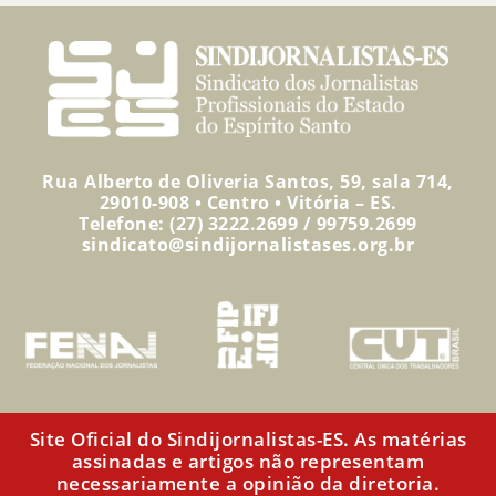
Rua Alberto de Oliveria Santos, 59, sala 714,
29010-908 • Centro • Vitória – ES.
Telefone: (27) 3222.2699 / 99759.2699
sindicato@sindijornalistases.org.br
Site Oficial do Sindijornalistas-ES. As matérias
assinadas e artigos não representam
necessariamente a opinião da diretoria.