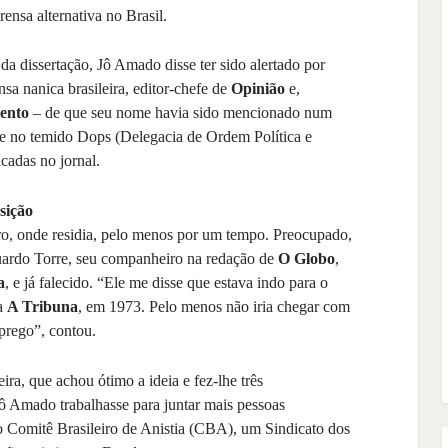
ensa alternativa no Brasil.
a dissertação, Jô Amado disse ter sido alertado por
sa nanica brasileira, editor-chefe de
Opinião
e,
ento
– de que seu nome havia sido mencionado num
te no temido Dops (Delegacia de Ordem Política e
cadas no jornal.
sição
iro, onde residia, pelo menos por um tempo. Preocupado,
uardo Torre, seu companheiro na redação de
O Globo
,
a
, e já falecido. “Ele me disse que estava indo para o
ra
A Tribuna
, em 1973. Pelo menos não iria chegar com
prego”, contou.
ra, que achou ótimo a ideia e fez-lhe três
ô Amado trabalhasse para juntar mais pessoas
o Comitê Brasileiro de Anistia (CBA), um Sindicato dos