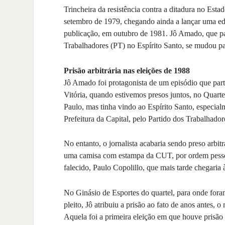
Trincheira da resistência contra a ditadura no Estad
setembro de 1979, chegando ainda a lançar uma e
publicação, em outubro de 1981. Jô Amado, que pa
Trabalhadores (PT) no Espírito Santo, se mudou pa
Prisão arbitrária nas eleições de 1988
Jô Amado foi protagonista de um episódio que part
Vitória, quando estivemos presos juntos, no Quart
Paulo, mas tinha vindo ao Espírito Santo, especial
Prefeitura da Capital, pelo Partido dos Trabalhador
No entanto, o jornalista acabaria sendo preso arbi
uma camisa com estampa da CUT, por ordem pessoal 
falecido, Paulo Copolillo, que mais tarde chegaria
No Ginásio de Esportes do quartel, para onde fora
pleito, Jô atribuiu a prisão ao fato de anos antes, 
Aquela foi a primeira eleição em que houve prisã