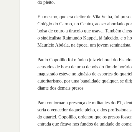
do pleito.
Eu mesmo, que era eleitor de Vila Velha, fui preso
Colégio do Carmo, no Centro, ao ser abordado por p
bolsa de couro a tiracolo que usava. Também cheg
o sindicalista Raimundo Kappel, já falecido, e o h
Maurício Abdala, na época, um jovem seminarista, q
Paulo Copolillo foi o único juiz eleitoral do Estado
acusados de boca de urna depois do fim do horári
magistrado esteve no ginásio de esportes do quarte
autoritarismo, por uma banalidade qualquer, se dir
diante dos demais presos.
Para contornar a presença de militantes do PT, dent
seria o vencedor daquele pleito, e dos profissionai
do quartel. Copolillo, ordenou que os presos foss
entrada que ficava nos fundos da unidade do com