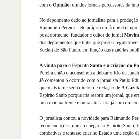
com o
Opinião
, um dos jornais percussores da impr
No depoimento dado ao jornalista para a produção d
Raimundo Pereira – ele próprio um ícone da impren
posteriormente, fundador e editor do jornal
Movim
dos depoimentos que tinha que prestar regularmen
Social) de São Paulo, em função das matérias publi
A vinda para o Espírito Santo e a criação do Po
Pereira então o aconselhou a deixar o Rio de Jane
Jô comentou o ocorrido com o jornalista Paulo Ed
que mais tarde seria diretor de redação de
A Gazet
Espírito Santo porque iria reabrir um jornal, que e
uma mão na frente e outra atrás. Iria já com um em
O jornalista contou a novidade para Raimundo Perei
recomendações: que ao chegar ao Espírito Santo, J
combativas e tentasse criar no Estado uma seção d