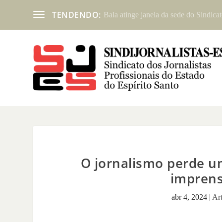
TENDENDO:
Bala atinge janela da sede do Sindicat
O jornalismo perde um
imprens
abr 4, 2024
|
Ar