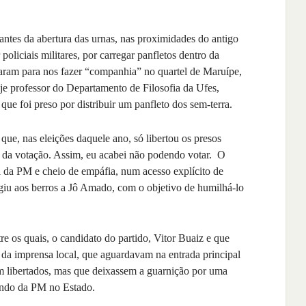
 antes da abertura das urnas, nas proximidades do antigo
oliciais militares, por carregar panfletos dentro da
aram para nos fazer “companhia” no quartel de Maruípe,
oje professor do Departamento de Filosofia da Ufes,
ue foi preso por distribuir um panfleto dos sem-terra.
 que, nas eleições daquele ano, só libertou os presos
o da votação. Assim, eu acabei não podendo votar. O
l da PM e cheio de empáfia, num acesso explícito de
igiu aos berros a Jô Amado, com o objetivo de humilhá-lo
re os quais, o candidato do partido, Vitor Buaiz e que
s da imprensa local, que aguardavam na entrada principal
em libertados, mas que deixassem a guarnição por uma
ando da PM no Estado.