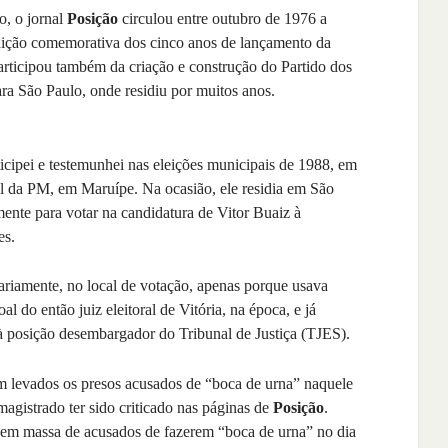
o, o jornal
Posição
circulou entre outubro de 1976 a
dição comemorativa dos cinco anos de lançamento da
rticipou também da criação e construção do Partido dos
ra São Paulo, onde residiu por muitos anos.
icipei e testemunhei nas eleições municipais de 1988, em
el da PM, em Maruípe. Na ocasião, ele residia em São
mente para votar na candidatura de Vitor Buaiz à
es.
trariamente, no local de votação, apenas porque usava
do então juiz eleitoral de Vitória, na época, e já
 à posição desembargador do Tribunal de Justiça (TJES).
m levados os presos acusados de “boca de urna” naquele
o magistrado ter sido criticado nas páginas de
Posição
.
o em massa de acusados de fazerem “boca de urna” no dia