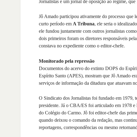
Jornalistas e um jornal de oposição ao regime, que
Jô Amado participou ativamente do processo que l
curto período em
A Tribuna
, ele seria o idealizad
ele fundou juntamente com outros jornalistas co
dois primeiros foram os diretores responsáveis pel
constava no expediente como o editor-chefe.
Monitorado pela repressão
Documentos do acervo do extinto DOPS do Espírit
Espírito Santo (APES), mostram que Jô Amado era 
serviços de informação da ditadura que atuavam n
O Sindicato dos Jornalistas foi fundado em 1979, 
presidente. Já o CBA/ES foi articulado em 1978 e 
do Colégio do Carmo. Jô foi editor-chefe das prim
quando deixou o comando da redação, mas continu
reportagens, correspondências ou mesmo retornand