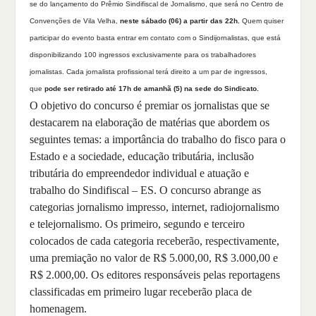
se do lançamento do Prêmio Sindifiscal de Jornalismo, que será no Centro de
Convenções de Vila Velha,
neste sábado (06) a partir das 22h.
Quem quiser
participar do evento basta entrar em contato com o Sindijornalistas, que está
disponibilizando 100 ingressos exclusivamente para os trabalhadores
jornalistas. Cada jornalista profissional terá direito a um par de ingressos,
que
pode ser retirado até 17h de amanhã (5) na sede do Sindicato.
O objetivo do concurso é premiar os jornalistas que se
destacarem na elaboração de matérias que abordem os
seguintes temas: a importância do trabalho do fisco para o
Estado e a sociedade, educação tributária, inclusão
tributária do empreendedor individual e atuação e
trabalho do Sindifiscal – ES. O concurso abrange as
categorias jornalismo impresso, internet, radiojornalismo
e telejornalismo. Os primeiro, segundo e terceiro
colocados de cada categoria receberão, respectivamente,
uma premiação no valor de R$ 5.000,00, R$ 3.000,00 e
R$ 2.000,00. Os editores responsáveis pelas reportagens
classificadas em primeiro lugar receberão placa de
homenagem.