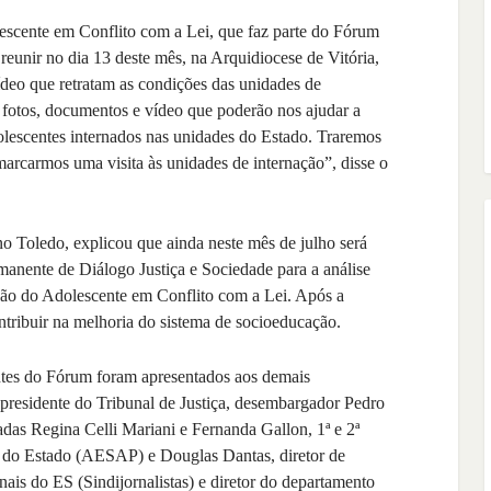
escente em Conflito com a Lei, que faz parte do Fórum
reunir no dia 13 deste mês, na Arquidiocese de Vitória,
ídeo que retratam as condições das unidades de
 fotos, documentos e vídeo que poderão nos ajudar a
olescentes internados nas unidades do Estado. Traremos
marcarmos uma visita às unidades de internação”, disse o
o Toledo, explicou que ainda neste mês de julho será
anente de Diálogo Justiça e Sociedade para a análise
são do Adolescente em Conflito com a Lei. Após a
ontribuir na melhoria do sistema de socioeducação.
antes do Fórum foram apresentados aos demais
o presidente do Tribunal de Justiça, desembargador Pedro
adas Regina Celli Mariani e Fernanda Gallon, 1ª e 2ª
s do Estado (AESAP) e Douglas Dantas, diretor de
nais do ES (Sindijornalistas) e diretor do departamento