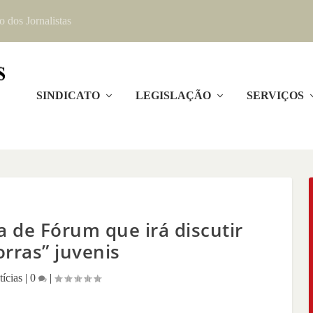
o dos Jornalistas
SINDICATO
LEGISLAÇÃO
SERVIÇOS
pa de Fórum que irá discutir
rras” juvenis
ícias
|
0
|