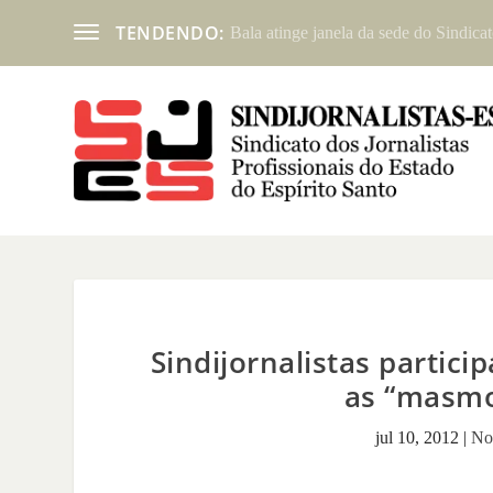
TENDENDO:
Bala atinge janela da sede do Sindicat
Sindijornalistas partici
as “masmo
jul 10, 2012
|
Not