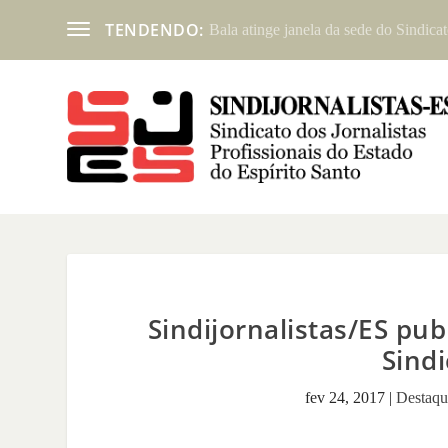
TENDENDO:
Bala atinge janela da sede do Sindicat
Sindijornalistas/ES pub
Sindi
fev 24, 2017
|
Destaq