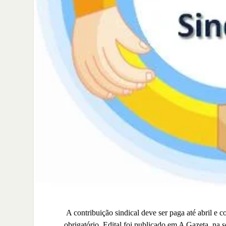
A contribuição sindical deve ser paga até abril e 
obrigatório. Edital foi publicado em A Gazeta, na s