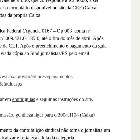
uivalente a 1/30, que corresponde a R$ 36,00, a ser
cher o formulário disponível no site da CEF (Caixa
ias da própria Caixa.
mica Federal (Agência 0167 – Op 003
conta nº
nº 009.421.01185-0, até o fim do mês de abril.
Após
. 600 da CLT. Após o preenchimento e pagamento da guia
viada cópia ao Sindijornalistas/ES pelo email
ww.caixa.gov.br/empresa/pagamentos-
efault.aspx
icar em
emitir guias
e seguir as instruções do site.
missão, gentileza ligar para o 3004.1104 (Caixa)
ento da contribuição sindical não torna o jornalista um
calizar e fortaleça a luta da categoria.