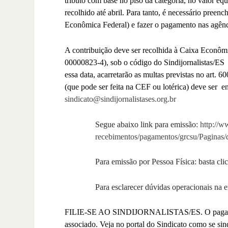
tributo com base no piso da categoria, no valor eq
recolhido até abril. Para tanto, é necessário preen
Econômica Federal) e fazer o pagamento nas agênc
A contribuição deve ser recolhida à Caixa Econô
00000823-4), sob o código do Sindijornalistas/ES
essa data, acarretarão as multas previstas no art
(que pode ser feita na CEF ou lotérica) deve ser
en
sindicato@sindijornalistases.
org.br
Segue abaixo link para emissão:
http://w
recebimentos/pagamentos/grcsu/Paginas/d
Para emissão por Pessoa Física: basta cl
Para esclarecer dúvidas operacionais na e
FILIE-SE AO SINDIJORNALISTAS/ES.
O pagam
associado. Veja no portal do Sindicato como se sindi