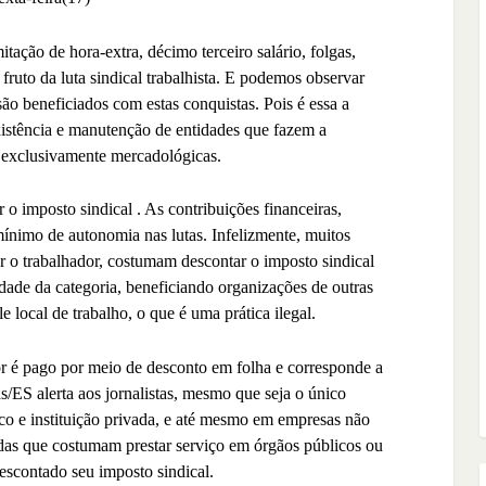
itação de hora-extra, décimo terceiro salário, folgas,
fruto da luta sindical trabalhista. E podemos observar
são beneficiados com estas conquistas. Pois é essa a
existência e manutenção de entidades que fazem a
s exclusivamente mercadológicas.
r o imposto sindical .
As contribuições financeiras,
mínimo de autonomia nas lutas. Infelizmente, muitos
r o trabalhador, costumam descontar o imposto sindical
idade da categoria, beneficiando organizações de outras
e local de trabalho, o que é uma prática ilegal.
r é pago por meio de desconto em folha e corresponde a
as/ES alerta aos jornalistas, mesmo que seja o único
co e instituição privada, e até mesmo em empresas não
adas que costumam prestar serviço em órgãos públicos ou
escontado seu imposto sindical.