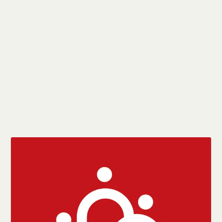
Em outubro, jornalistas vão eleger nova
diretoria e Comissão de Ética
por
sindicato
|
set 11, 2015
|
Notícias
|
0
|
Os jornalistas capixabas vão às urnas no dia 20 de
outubro para eleger a nova diretoria do...
CONSULTE MAIS INFORMAÇÃO