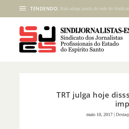
TENDENDO:
Bala atinge janela da sede do Sindicat
TRT julga hoje disss
imp
maio 10, 2017
|
Destaq