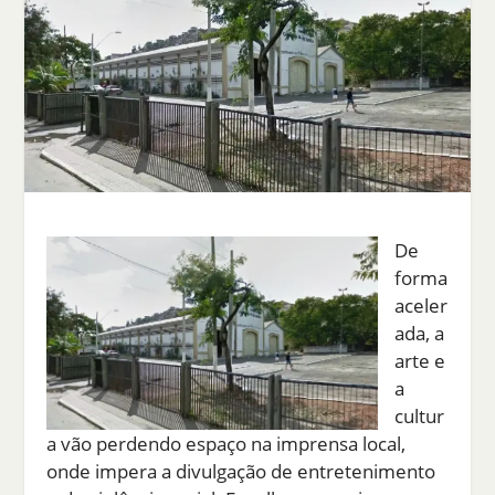
De
forma
aceler
ada, a
arte e
a
cultur
a vão perdendo espaço na imprensa local,
onde impera a divulgação de entretenimento