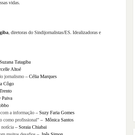
ssas vidas.
giba
, diretoras do Sindijornalistas/ES. Idealizadoras e
Suzana Tatagiba
celle Altoé
o jornalismo
– Célia Marques
ma Côgo
Trento
 Paiva
Gobbo
o com a informação
– Suzy Faria Gomes
to como profissional”
– Mônica Santos
 notícia
– Soraia Chiabai
com muitos desafios
– Inês Simon