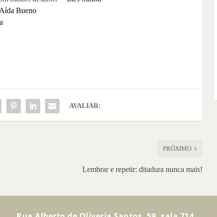
Aída Bueno
a
AVALIAR:
PRÓXIMO
Lembrar e repetir: ditadura nunca mais!
Rua Alberto de Oliveria Santos, 59, sala 714,