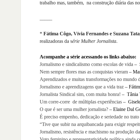
trabalho mas, também, na construção diária das no
_____
*
Fátima Côgo, Vívia Fernandes e Suzana Tata
realizadoras da s
érie Mulher Jornalista
.
Acompanhe a série acessando os links abaixo:
Jornalismo e sindicalismo como escolas de vida
– 
Nem sempre flores mas as conquistas vieram
– Mar
Aprendizados e muitas transformações no mundo d
Jornalismo e aprendizagens que a vida traz
–
Fáti
Jornalista Sindical sim, com muita honra!
– Tânia 
Um corre-corre de múltiplas experiências
– Gisele
O que é ser uma mulher jornalista?
– Elaine Dal 
É preciso empenho, dedicação e seriedade no trat
“Tive que subir na arquibancada para exigir respei
Jornalismo, resistência e machismo na produção da
Voto feminino e representatividade política ainda 