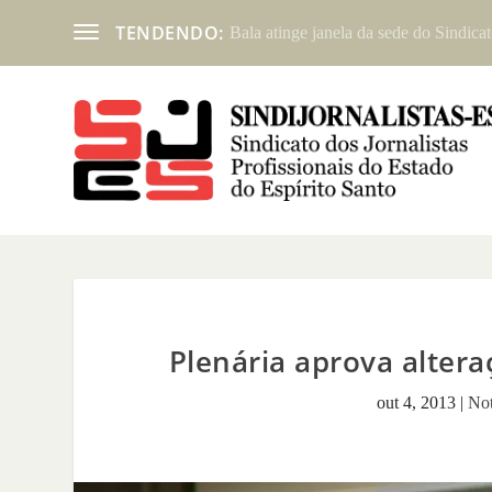
TENDENDO:
Bala atinge janela da sede do Sindicat
Plenária aprova alter
out 4, 2013
|
Not