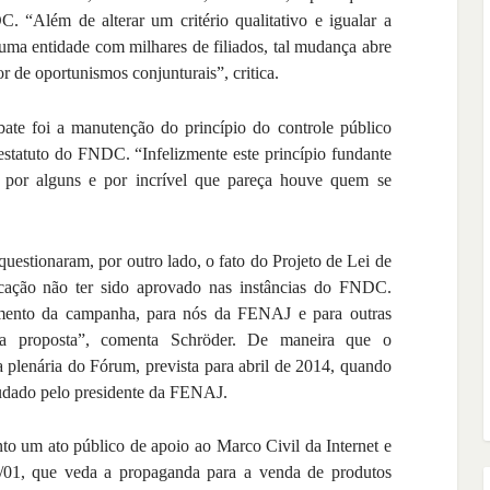
 “Além de alterar um critério qualitativo e igualar a
uma entidade com milhares de filiados, tal mudança abre
r de oportunismos conjunturais”, critica.
bate foi a manutenção do princípio do controle público
statuto do FNDC. “Infelizmente este princípio fundante
por alguns e por incrível que pareça houve quem se
questionaram, por outro lado, o fato do Projeto de Lei de
icação não ter sido aprovado nas instâncias do FNDC.
imento da campanha, para nós da FENAJ e para outras
da proposta”, comenta Schröder. De maneira que o
 plenária do Fórum, prevista para abril de 2014, quando
audado pelo presidente da FENAJ.
o um ato público de apoio ao Marco Civil da Internet e
01, que veda a propaganda para a venda de produtos