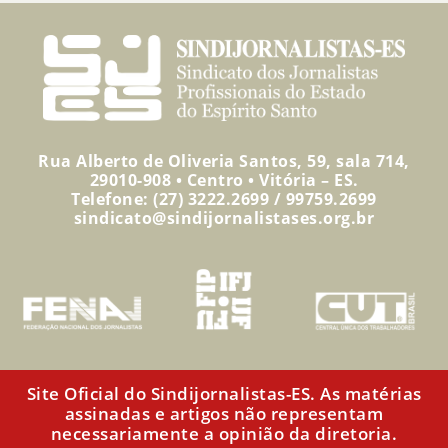
Rua Alberto de Oliveria Santos, 59, sala 714,
29010-908 • Centro • Vitória – ES.
Telefone: (27) 3222.2699 / 99759.2699
sindicato@sindijornalistases.org.br
Site Oficial do Sindijornalistas-ES. As matérias
assinadas e artigos não representam
necessariamente a opinião da diretoria.